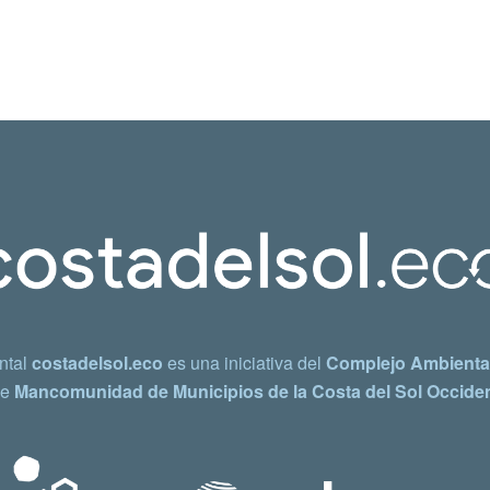
ntal
costadelsol.eco
es una iniciativa del
Complejo Ambiental
e
Mancomunidad de Municipios de la Costa del Sol Occiden