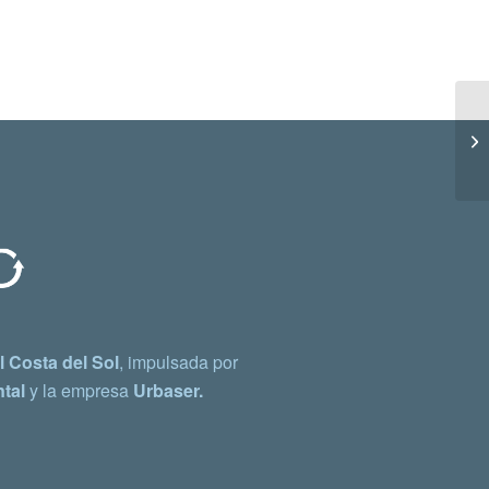
 Costa del Sol
, impulsada por
tal
y la empresa
Urbaser.