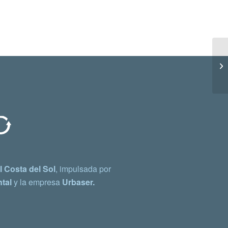
 Costa del Sol
, impulsada por
tal
y la empresa
Urbaser.