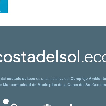
ntal
costadelsol.eco
es una iniciativa del
Complejo Ambiental
e
Mancomunidad de Municipios de la Costa del Sol Occiden