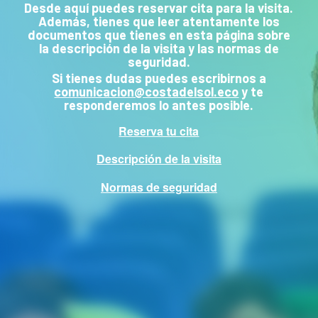
Desde aquí puedes reservar cita para la visita.
Además, tienes que leer atentamente los
documentos que tienes en esta página sobre
la descripción de la visita y las normas de
seguridad.
Si tienes dudas puedes escribirnos a
comunicacion@costadelsol.eco
y te
responderemos lo antes posible.
Reserva tu cita
Descripción de la visita
Normas de seguridad