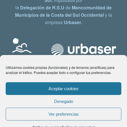
Sol
, impulsada por
la
Delegación de R.S.U
de
Mancomunidad de
Municipios de la Costa del Sol Occidental
y la
empresa
Urbaser.
Utilizamos cookies propias (funcionales) y de terceros (analíticas) para
analizar el tráfico. Puedes aceptar todo o configurar tus preferencias.
Aceptar cookies
Denegado
© Copyright 2021 www.costadelsol.eco. Todos los derechos reservados |
Ver preferencias
Aviso legal
|
Política de privacidad
|
Política de Cookies
| Contacto: