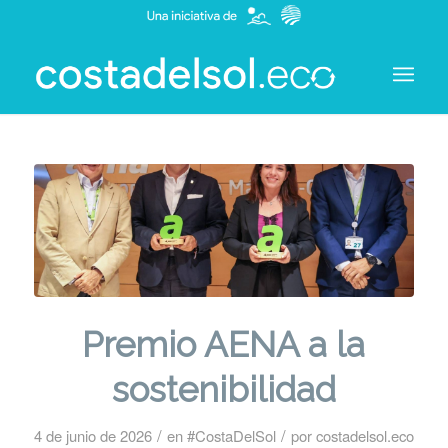
Premio AENA a la
sostenibilidad
/
/
4 de junio de 2026
en
#CostaDelSol
por
costadelsol.eco