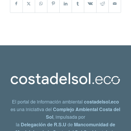
El portal de información ambiental
costadelsol.eco
es una iniciativa del
Complejo Ambiental Costa del
Sol
, impulsada por
la
Delegación de R.S.U
de
Mancomunidad de