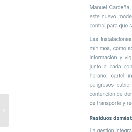
Manuel Cardeña, 
este nuevo model
control para que s
Las instalacione
mínimos, como son
información y vig
junto a cada cont
horario; cartel 
peligrosos cubie
contención de der
de transporte y re
Microarrecifes
Residuos domést
La gestión integr