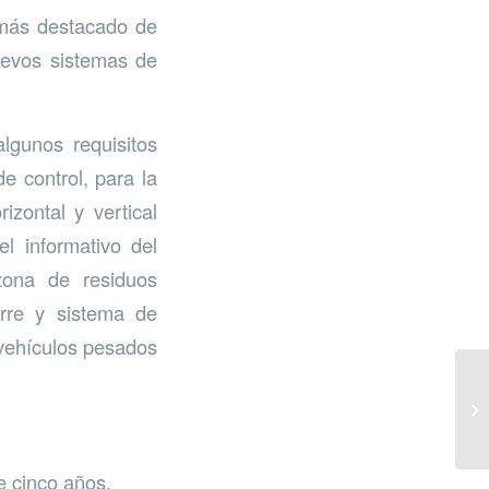
 más destacado de
uevos sistemas de
lgunos requisitos
e control, para la
izontal y vertical
el informativo del
 zona de residuos
erre y sistema de
 vehículos pesados
e cinco años.