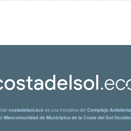
ntal
costadelsol.eco
es una iniciativa del
Complejo Ambiental
e
Mancomunidad de Municipios de la Costa del Sol Occiden