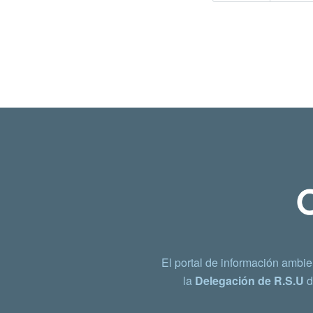
El portal de información ambie
la
Delegación de R.S.U
d