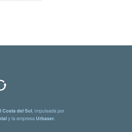
 Costa del Sol
, impulsada por
tal
y la empresa
Urbaser.