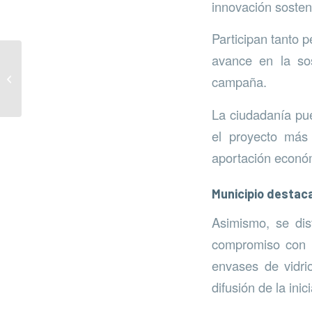
innovación sosteni
Participan tanto 
avance en la sos
Charla taller sobre
campaña.
vencejos
La ciudadanía pue
el proyecto más
aportación económ
Municipio destac
Asimismo, se dis
compromiso con l
envases de vidrio
difusión de la inici