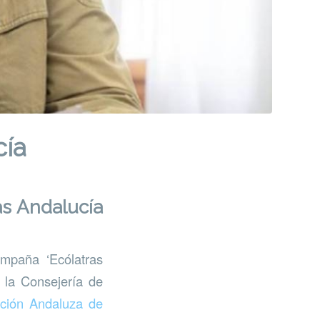
cía
as Andalucía
ampaña ‘Ecólatras
 la Consejería de
ción Andaluza de