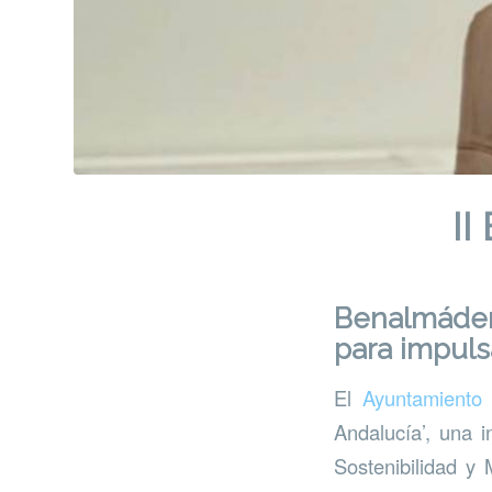
II
Benalmádena
para impulsa
El
Ayuntamiento
Andalucía’, una i
Sostenibilidad y