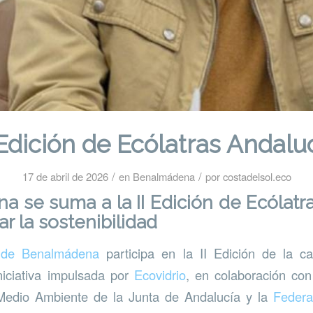
 Edición de Ecólatras Andalu
/
/
17 de abril de 2026
en
Benalmádena
por
costadelsol.eco
 se suma a la II Edición de Ecólatr
r la sostenibilidad
 de Benalmádena
participa en la II Edición de la c
niciativa impulsada por
Ecovidrio
, en colaboración con
 Medio Ambiente de la Junta de Andalucía y la
Federa