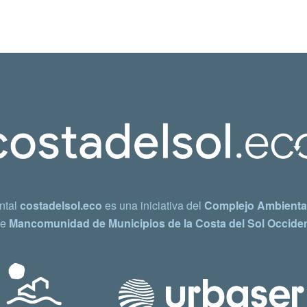
ntal
costadelsol.eco
es una iniciativa del
Complejo Ambiental
e
Mancomunidad de Municipios de la Costa del Sol Occiden