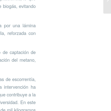
e biogás, evitando
da por una lámina
lla, reforzada con
o de captación de
ación del metano,
as de escorrentía,
a intervención ha
ue contribuye a la
iversidad. En este
 de mil kilogramos