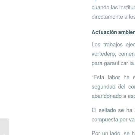
cuando las institu
directamente a lo
Actuación ambien
Los trabajos eje
vertedero, comenz
para garantizar la
“Esta labor ha s
seguridad del co
abandonado a esca
El sellado se ha 
compuesta por var
Red de aguas
Por un lado, se h