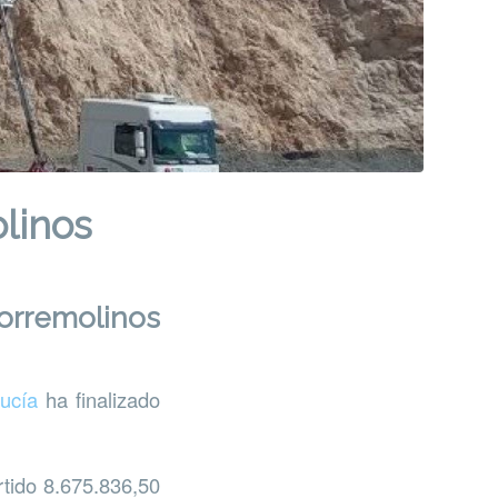
olinos
Torremolinos
lucía
ha finalizado
rtido 8.675.836,50