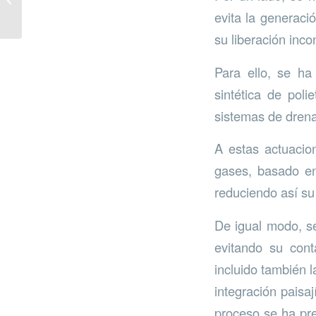
regeneradas
evita la generació
su liberación inco
Para ello, se ha
sintética de poli
sistemas de drena
A estas actuacio
gases, basado en
reduciendo así su
De igual modo, se
evitando su cont
incluido también l
integración paisaj
proceso se ha pre