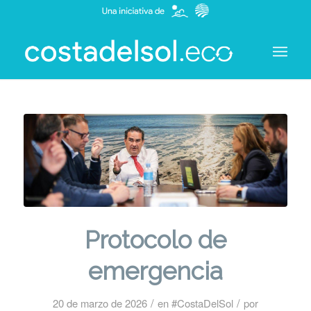
Protocolo de
emergencia
/
/
20 de marzo de 2026
en
#CostaDelSol
por