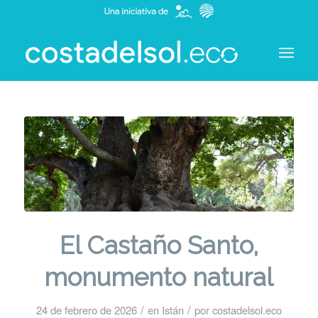
El Castaño Santo,
monumento natural
/
/
24 de febrero de 2026
en
Istán
por
costadelsol.eco