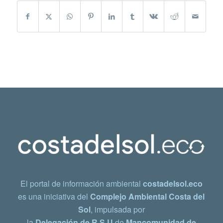
El portal de información ambiental
costadelsol.eco
es una iniciativa del
Complejo Ambiental Costa del
Sol
, impulsada por
la
Delegación de R.S.U
de
Mancomunidad de