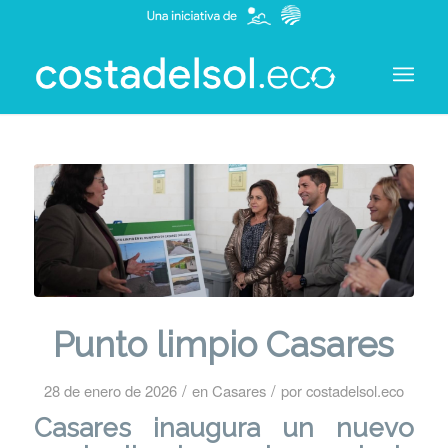
Punto limpio Casares
/
/
28 de enero de 2026
en
Casares
por
costadelsol.eco
Casares inaugura un nuevo