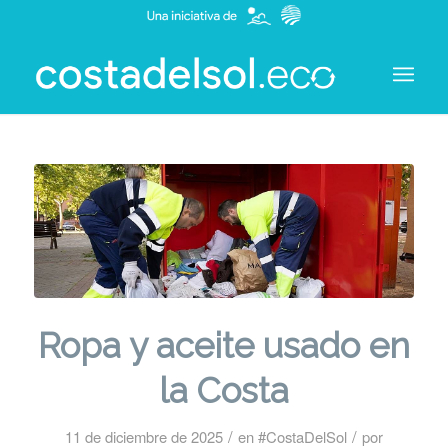
Ropa y aceite usado en
la Costa
/
/
11 de diciembre de 2025
en
#CostaDelSol
por