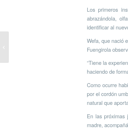
Los primeros ins
abrazándola, olf
identificar al nu
Wefa, que nació e
Plan de eficiencia
Fuengirola observó
energética de Estepona
“Tiene la experien
haciendo de form
Como ocurre habit
por el cordón umb
natural que aport
En las próximas 
madre, acompañán