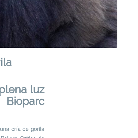
ila
plena luz
 Bioparc
una cría de gorila
 Peligro Crítico de