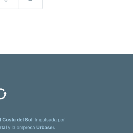
 Costa del Sol
, impulsada por
tal
y la empresa
Urbaser.