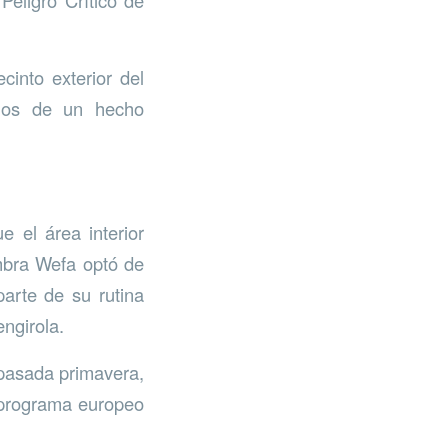
cinto exterior del
igos de un hecho
e el área interior
mbra Wefa optó de
parte de su rutina
engirola.
 pasada primavera,
l programa europeo