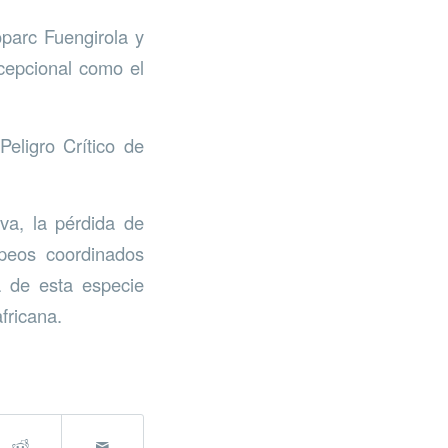
oparc Fuengirola y
xcepcional como el
eligro Crítico de
va, la pérdida de
opeos coordinados
a de esta especie
fricana.