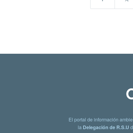
El portal de información ambie
la
Delegación de R.S.U
d