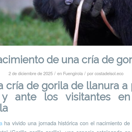
cimiento de una cría de gor
/
/
2 de diciembre de 2025
en
Fuengirola
por
costadelsol.eco
cría de gorila de llanura a 
 y ante los visitantes en
la
a
ha vivido una jornada histórica con el nacimiento de 
tal (Gorilla gorilla gorilla), una especie catalogada en