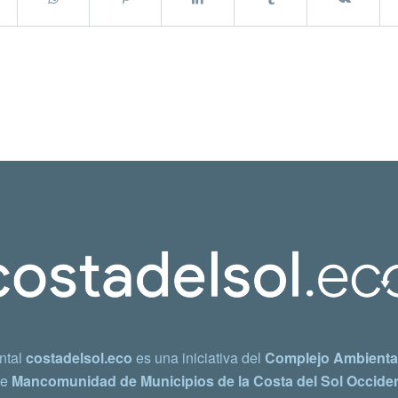
ntal
costadelsol.eco
es una iniciativa del
Complejo Ambiental
e
Mancomunidad de Municipios de la Costa del Sol Occiden