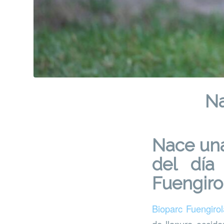
Na
Nace una 
del día
Fuengiro
Bioparc Fuengirol
de llanura occiden