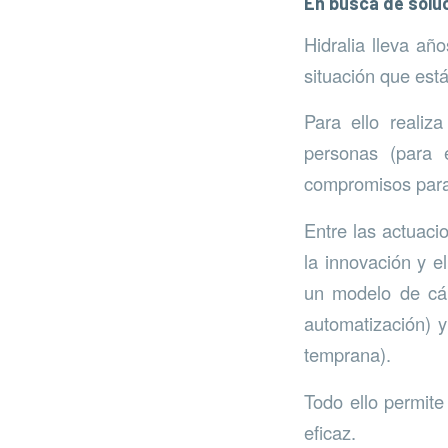
En busca de solu
Hidralia lleva añ
situación que est
Para ello realiz
personas (para 
compromisos para 
Entre las actuaci
la innovación y e
un modelo de cál
automatización) y
temprana).
Todo ello permite
eficaz.