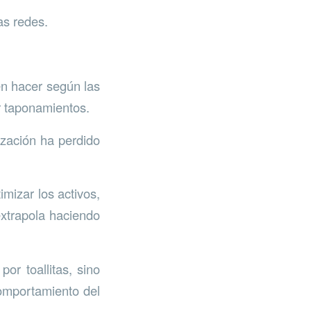
as redes.
n hacer según las
r taponamientos.
ización ha perdido
imizar los activos,
extrapola haciendo
or toallitas, sino
comportamiento del