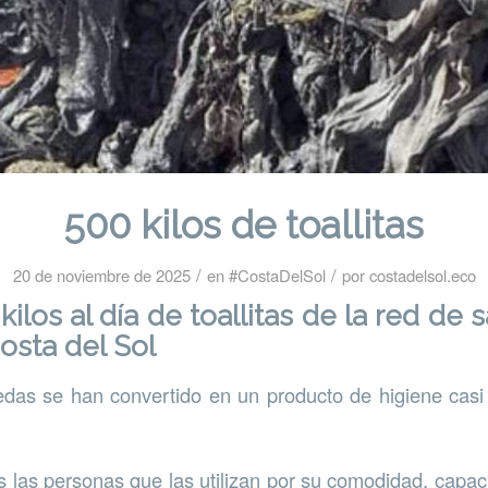
500 kilos de toallitas
/
/
20 de noviembre de 2025
en
#CostaDelSol
por
costadelsol.eco
kilos al día de toallitas de la red d
osta del Sol
edas se han convertido en un producto de higiene casi
las personas que las utilizan por su comodidad, capac