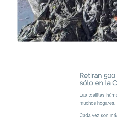
Retiran 500 
sólo en la C
Las toallitas húm
muchos hogares.
Cada vez son más 