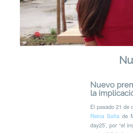
Nu
Nuevo premi
la implicac
El pasado 21 de o
Reina Sofía
de Ma
day25’, por “el i