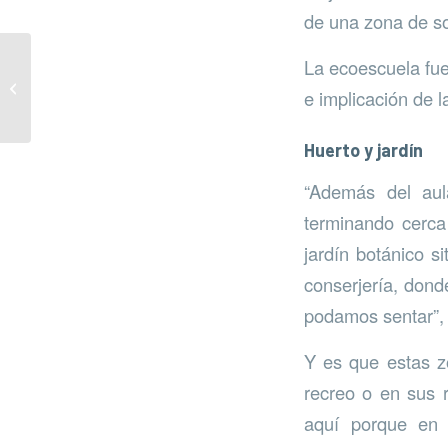
de una zona de so
La ecoescuela fue 
Vertido cero, más
e implicación de 
posidonia
Huerto y jardín
“Además del aul
terminando cerca 
jardín botánico s
conserjería, dond
podamos sentar”, 
Y es que estas zo
recreo o en sus 
aquí porque en 