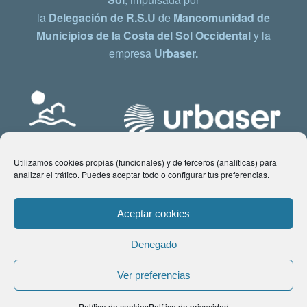
la
Delegación de R.S.U
de
Mancomunidad de
Municipios de la Costa del Sol Occidental
y la
empresa
Urbaser.
Utilizamos cookies propias (funcionales) y de terceros (analíticas) para
analizar el tráfico. Puedes aceptar todo o configurar tus preferencias.
Aceptar cookies
Denegado
© Copyright 2021 www.costadelsol.eco. Todos los derechos reservados |
Ver preferencias
Aviso legal
|
Política de privacidad
|
Política de Cookies
| Contacto:
Política de cookies
Política de privacidad