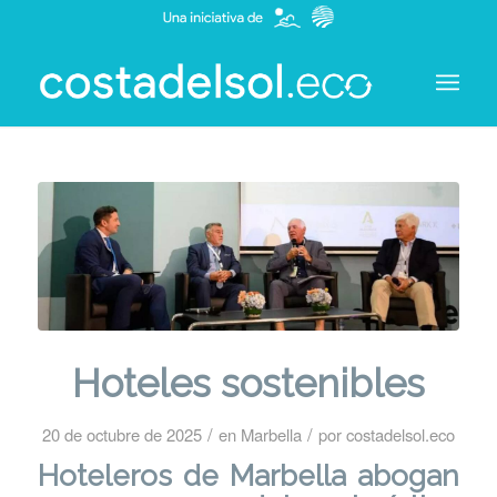
Hoteles sostenibles
/
/
20 de octubre de 2025
en
Marbella
por
costadelsol.eco
Hoteleros de Marbella abogan