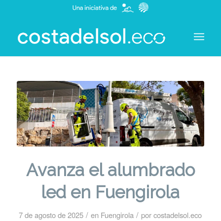
Avanza el alumbrado
led en Fuengirola
/
/
7 de agosto de 2025
en
Fuengirola
por
costadelsol.eco