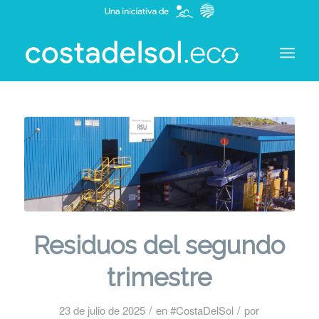
Residuos del segundo
trimestre
/
/
23 de julio de 2025
en
#CostaDelSol
por