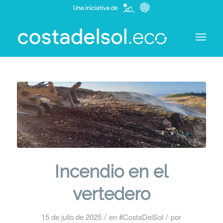
Incendio en el
vertedero
/
/
15 de julio de 2025
en
#CostaDelSol
por