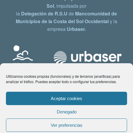
Sol
, impulsada por
la
Delegación de R.S.U
de
Mancomunidad de
Municipios de la Costa del Sol Occidental
y la
empresa
Urbaser.
Utilizamos cookies propias (funcionales) y de terceros (analíticas) para
analizar el tráfico. Puedes aceptar todo o configurar tus preferencias.
Aceptar cookies
Denegado
© Copyright 2021 www.costadelsol.eco. Todos los derechos reservados |
Ver preferencias
Aviso legal
|
Política de privacidad
|
Política de Cookies
| Contacto: