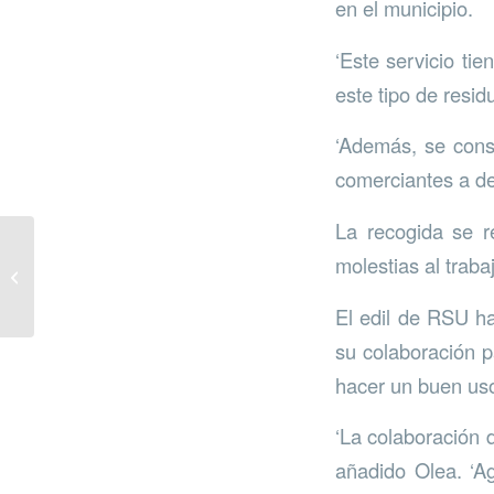
en el municipio.
‘Este servicio ti
este tipo de resid
‘Además, se cons
comerciantes a de
La recogida se r
molestias al traba
Cría de potamoquero
rojo
El edil de RSU ha
su colaboración p
hacer un buen uso
‘La colaboración 
añadido Olea. ‘Ag