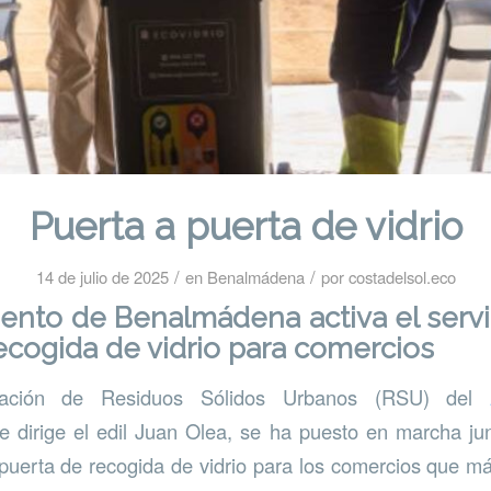
Puerta a puerta de vidrio
/
/
14 de julio de 2025
en
Benalmádena
por
costadelsol.eco
ento de Benalmádena activa el servi
ecogida de vidrio para comercios
gación de Residuos Sólidos Urbanos (RSU) del
ue dirige el edil Juan Olea, se ha puesto en marcha j
 puerta de recogida de vidrio para los comercios que m