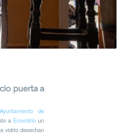
cio puerta a
Ayuntamiento de
unto a
Ecovidrio
un
ás vidrio desechan