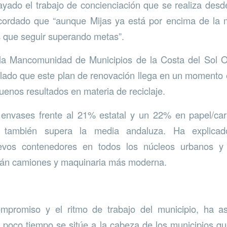
ado el trabajo de concienciación que se realiza desd
cordado que “aunque Mijas ya está por encima de la 
s que seguir superando metas”.
 la Mancomunidad de Municipios de la Costa del Sol O
ado que este plan de renovación llega en un momento 
uenos resultados en materia de reciclaje.
nvases frente al 21% estatal y un 22% en papel/cart
 también supera la media andaluza. Ha explica
uevos contenedores en todos los núcleos urbanos y 
arán camiones y maquinaria más moderna.
ompromiso y el ritmo de trabajo del municipio, ha 
 poco tiempo se sitúe a la cabeza de los municipios q