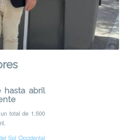
ores
 hasta abril
ente
un total de 1.500
il.
el Sol Occidental