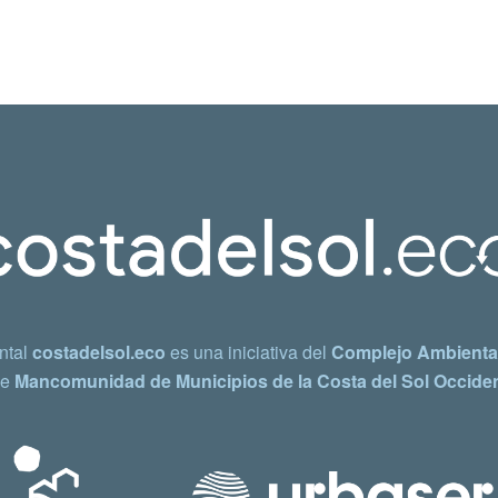
ntal
costadelsol.eco
es una iniciativa del
Complejo Ambiental
e
Mancomunidad de Municipios de la Costa del Sol Occiden