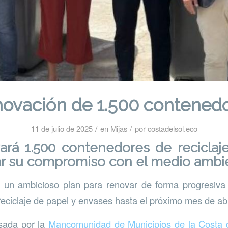
ovación de 1.500 contened
/
/
11 de julio de 2025
en
Mijas
por
costadelsol.eco
ará 1.500 contenedores de reciclaje
zar su compromiso con el medio ambi
o un ambicioso plan para renovar de forma progresiva 
eciclaje de papel y envases hasta el próximo mes de abr
sada por la
Mancomunidad de Municipios de la Costa d