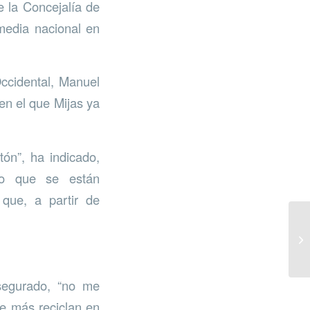
e la Concejalía de
media nacional en
ccidental, Manuel
en el que Mijas ya
ón”, ha indicado,
do que se están
que, a partir de
asegurado, “no me
ue más reciclan en