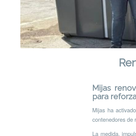
Ren
Mijas renov
para refor
Mijas ha activad
contenedores de r
La medida, impul