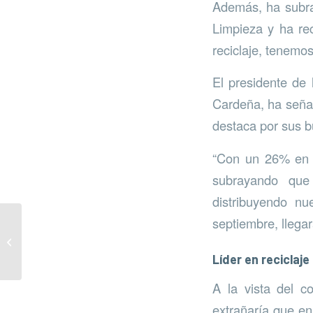
Además, ha subray
Limpieza y ha re
reciclaje, tenemo
El presidente de
Cardeña, ha señal
destaca por sus b
“Con un 26% en e
subrayando que
distribuyendo n
septiembre, lleg
Uso correcto de los
contenedores
Líder en reciclaje
A la vista del c
extrañaría que en