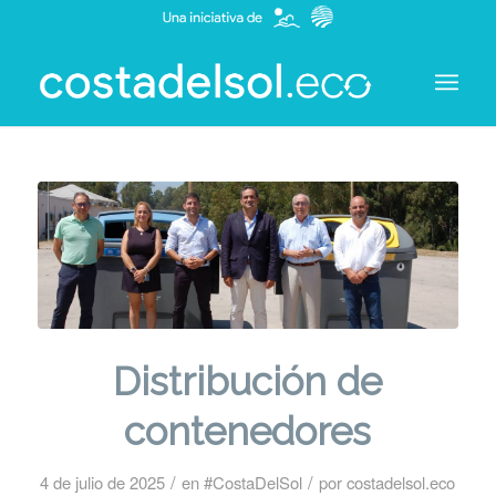
Distribución de
contenedores
/
/
4 de julio de 2025
en
#CostaDelSol
por
costadelsol.eco