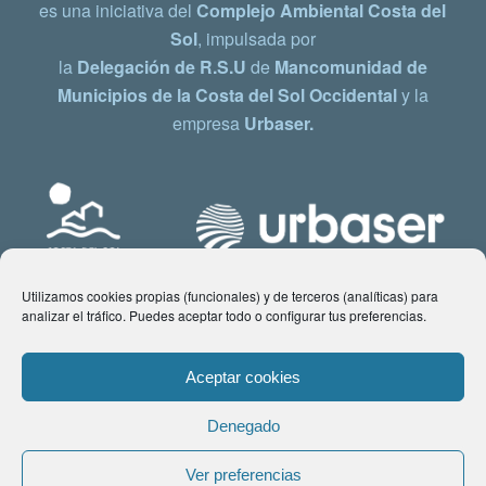
es una iniciativa del
Complejo Ambiental Costa del
Sol
, impulsada por
la
Delegación de R.S.U
de
Mancomunidad de
Municipios de la Costa del Sol Occidental
y la
empresa
Urbaser.
Utilizamos cookies propias (funcionales) y de terceros (analíticas) para
analizar el tráfico. Puedes aceptar todo o configurar tus preferencias.
Aceptar cookies
Denegado
© Copyright 2021 www.costadelsol.eco. Todos los derechos reservados |
Ver preferencias