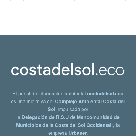
El portal de información ambiental
costadelsol.eco
es una iniciativa del
Complejo Ambiental Costa del
Sol
, impulsada por
la
Delegación de R.S.U
de
Mancomunidad de
Municipios de la Costa del Sol Occidental
y la
empresa
Urbaser.