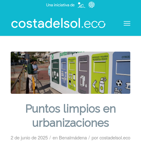
Puntos limpios en
urbanizaciones
/
/
2 de junio de 2025
en
Benalmádena
por
costadelsol.eco