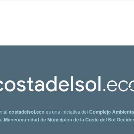
ntal
costadelsol.eco
es una iniciativa del
Complejo Ambiental
e
Mancomunidad de Municipios de la Costa del Sol Occiden