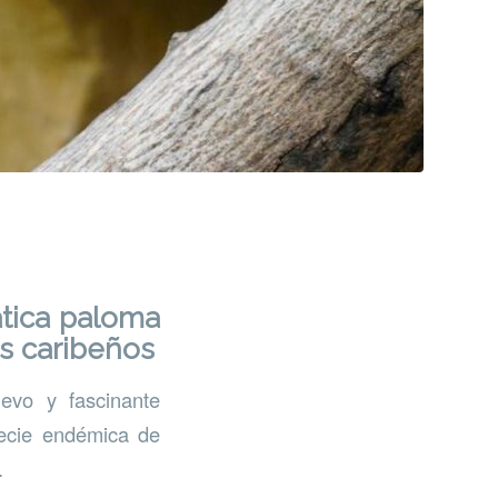
ática paloma
es caribeños
evo y fascinante
pecie endémica de
.