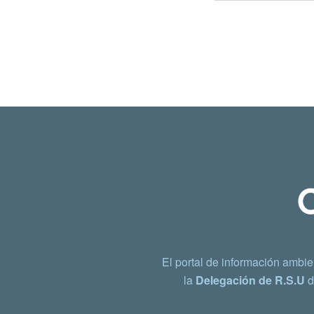
El portal de información ambie
la
Delegación de R.S.U
d