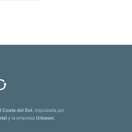
 Costa del Sol
, impulsada por
tal
y la empresa
Urbaser.