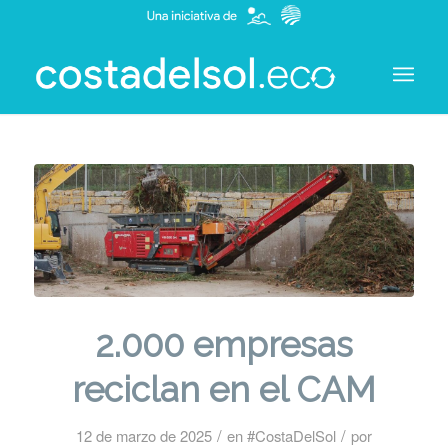
2.000 empresas
reciclan en el CAM
/
/
12 de marzo de 2025
en
#CostaDelSol
por