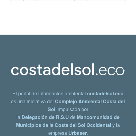
El portal de información ambiental
costadelsol.eco
es una iniciativa del
Complejo Ambiental Costa del
Sol
, impulsada por
la
Delegación de R.S.U
de
Mancomunidad de
Municipios de la Costa del Sol Occidental
y la
empresa
Urbaser.