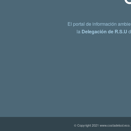
El portal de información ambie
la
Delegación de R.S.U
d
© Copyright 2021 www.costadelsol.eco.