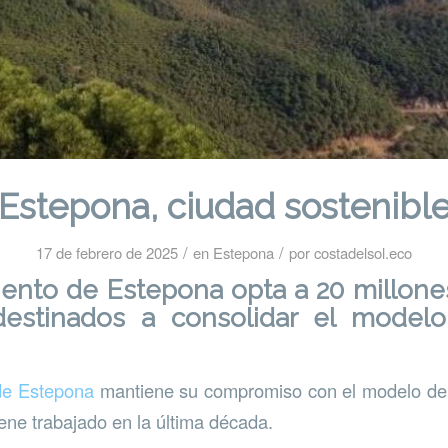
Estepona, ciudad sostenibl
/
/
17 de febrero de 2025
en
Estepona
por
costadelsol.eco
iento de Estepona opta a 20 millone
estinados a consolidar el model
de Estepona
mantiene su compromiso con el modelo de 
iene trabajado en la última década.