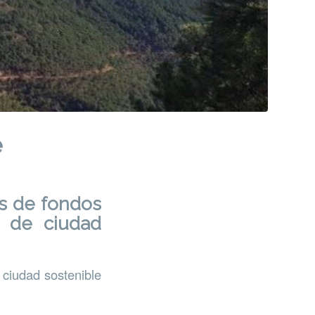
e
s de fondos
o de ciudad
ciudad sostenible