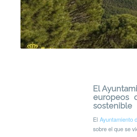
El Ayuntam
europeos d
sostenible
El
Ayuntamiento 
sobre el que se v