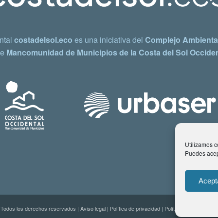
ntal
costadelsol.eco
es una iniciativa del
Complejo Ambiental
e
Mancomunidad de Municipios de la Costa del Sol Occiden
Utilizamos co
Puedes acept
Acept
 Todos los derechos reservados |
Aviso legal
|
Política de privacidad
|
Política de Cookies
| C