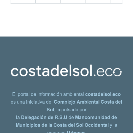
El portal de información ambiental
costadelsol.eco
es una iniciativa del
Complejo Ambiental Costa del
Sol
, impulsada por
la
Delegación de R.S.U
de
Mancomunidad de
Municipios de la Costa del Sol Occidental
y la
empresa
Urbaser.