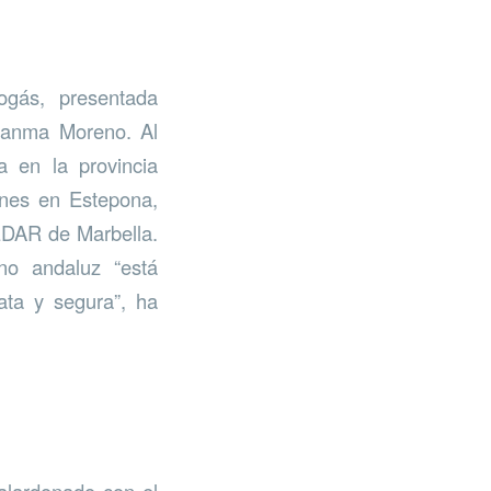
ogás, presentada
Juanma Moreno. Al
a en la provincia
iones en Estepona,
 EDAR de Marbella.
no andaluz “está
ata y segura”, ha
alardonado con el