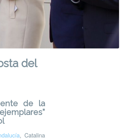
sta del
iente de la
“ejemplares”
ol
dalucía
, Catalina