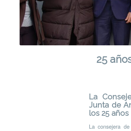
25 año
La Conseje
Junta de An
los 25 años
La consejera de