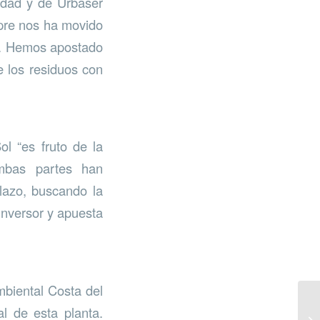
idad y de Urbaser
mpre nos ha movido
os. Hemos apostado
e los residuos con
l “es fruto de la
Ambas partes han
plazo, buscando la
inversor y apuesta
mbiental Costa del
l de esta planta.