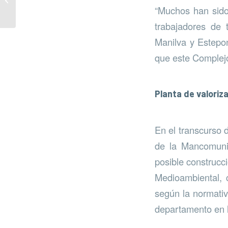
los envases
“Muchos han sido
trabajadores de
Manilva y Estepon
que este Complejo 
Planta de valoriz
En el transcurso 
de la Mancomunid
posible construcc
Medioambiental, c
según la normativ
departamento en l