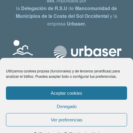
Sol
, impulsada por
la
Delegación de R.S.U
de
Mancomunidad de
Municipios de la Costa del Sol Occidental
y la
empresa
Urbaser.
Utilizamos cookies propias (funcionales) y de terceros (analíticas) para
analizar el tráfico. Puedes aceptar todo o configurar tus preferencias.
Aceptar cookies
Denegado
© Copyright 2021 www.costadelsol.eco. Todos los derechos reservados |
Ver preferencias
Aviso legal
|
Política de privacidad
|
Política de Cookies
| Contacto: