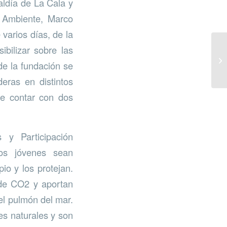
aldía de La Cala y
o Ambiente, Marco
varios días, de la
bilizar sobre las
de la fundación se
eras en distintos
de contar con dos
 y Participación
os jóvenes sean
io y los protejan.
 de CO2 y aportan
el pulmón del mar.
es naturales y son