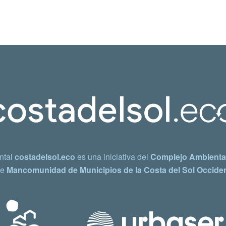
ntal
costadelsol.eco
es una iniciativa del
Complejo Ambiental
e
Mancomunidad de Municipios de la Costa del Sol Occiden