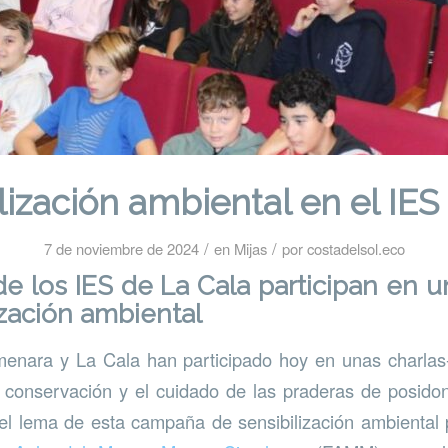
lización ambiental en el IES
/
/
7 de noviembre de 2024
en
Mijas
por
costadelsol.eco
e los IES de La Cala participan en 
ización ambiental
menara y La Cala han participado hoy en unas charlas-
 conservación y el cuidado de las praderas de posido
 el lema de esta campaña de sensibilización ambienta