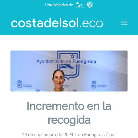
Incremento en la
recogida
/
/
19 de septiembre de 2024
en
Fuengirola
por