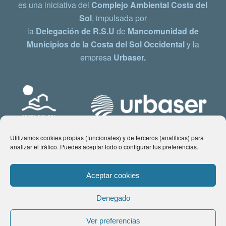
es una iniciativa del
Complejo Ambiental Costa del
Sol
, impulsada por
la
Delegación de R.S.U
de
Mancomunidad de
Municipios de la Costa del Sol Occidental
y la
empresa
Urbaser.
Utilizamos cookies propias (funcionales) y de terceros (analíticas) para
analizar el tráfico. Puedes aceptar todo o configurar tus preferencias.
Aceptar cookies
Denegado
© Copyright 2021 www.costadelsol.eco. Todos los derechos reservados |
Ver preferencias