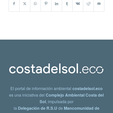
El portal de información ambiental
costadelsol.eco
es una iniciativa del
Complejo Ambiental Costa del
Sol
, impulsada por
la
Delegación de R.S.U
de
Mancomunidad de