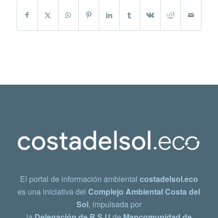
El portal de información ambiental
costadelsol.eco
es una iniciativa del
Complejo Ambiental Costa del
Sol
, impulsada por
la
Delegación de R.S.U
de
Mancomunidad de