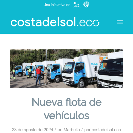
Nueva flota de
vehículos
/
/
23 de agosto de 2024
en
Marbella
por
costadelsol.eco