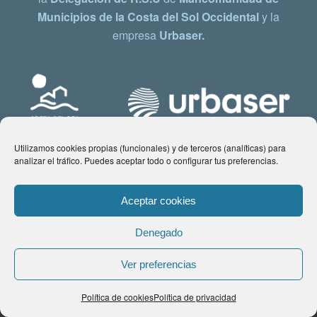
Municipios de la Costa del Sol Occidental
y la
empresa
Urbaser.
Utilizamos cookies propias (funcionales) y de terceros (analíticas) para
analizar el tráfico. Puedes aceptar todo o configurar tus preferencias.
Aceptar cookies
Denegado
© Copyright 2021 www.costadelsol.eco. Todos los derechos reservados |
Ver preferencias
Aviso legal
|
Política de privacidad
|
Política de Cookies
| Contacto:
Política de cookies
Política de privacidad
comunicacion@costadelsol.eco