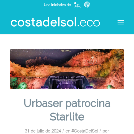
Urbaser patrocina
Starlite
/
/
31 de julio de 2024
en
#CostaDelSol
por