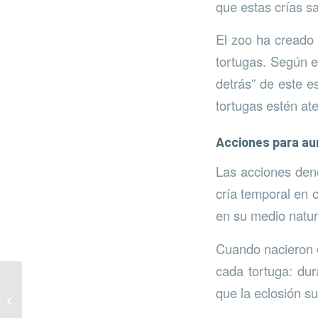
que estas crías s
El zoo ha creado 
tortugas. Según e
detrás” de este e
tortugas estén at
Acciones para au
Las acciones deno
cría temporal en 
en su medio natur
Cuando nacieron e
cada tortuga: dur
que la eclosión s
Colaboración con el
servicio de limpieza