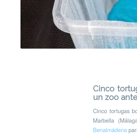
Cinco tortu
un zoo ante
Cinco tortugas b
Marbella (Mála
Benalmádena
para