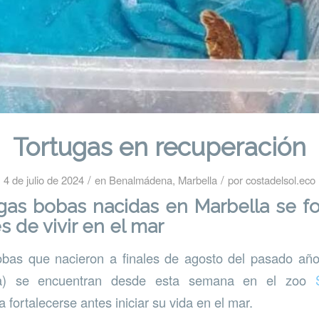
Tortugas en recuperación
/
/
4 de julio de 2024
en
Benalmádena
,
Marbella
por
costadelsol.eco
gas bobas nacidas en Marbella se f
s de vivir en el mar
obas que nacieron a finales de agosto del pasado añ
ga) se encuentran desde esta semana en el zoo
 fortalecerse antes iniciar su vida en el mar.