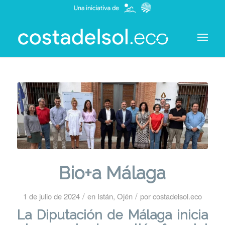
Bio+a Málaga
/
/
1 de julio de 2024
en
Istán
,
Ojén
por
costadelsol.eco
La Diputación de Málaga inicia