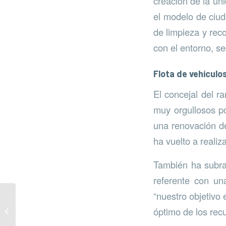
creación de la un
el modelo de ciud
de limpieza y rec
con el entorno, se
Flota de vehículo
El concejal del 
muy orgullosos po
una renovación de
ha vuelto a realiza
También ha subra
referente con un
“nuestro objetivo
15 barcos para la
óptimo de los recu
limpieza de las aguas
litorales