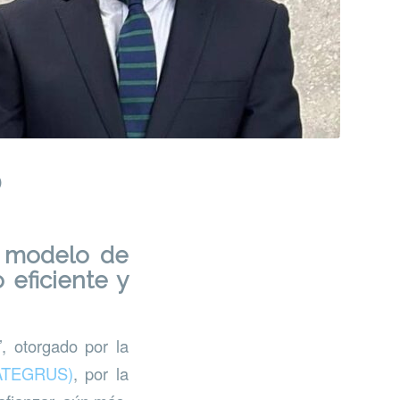
o
u modelo de
 eficiente y
, otorgado por la
(ATEGRUS)
, por la