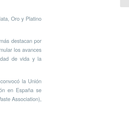
ata, Oro y Platino
e más destacan por
imular los avances
idad de vida y la
 convocó la Unión
ión en España se
aste Association),