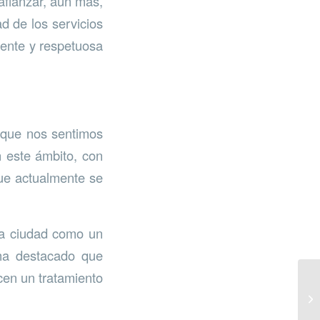
afianzar, aún más,
d de los servicios
iente y respetuosa
 que nos sentimos
n este ámbito, con
que actualmente se
la ciudad como un
 ha destacado que
cen un tratamiento