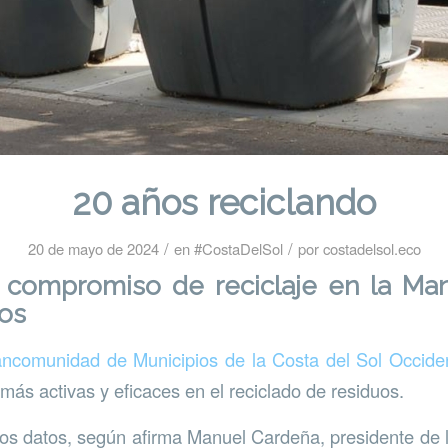
20 años reciclando
/
/
20 de mayo de 2024
en
#CostaDelSol
por
costadelsol.eco
 compromiso de reciclaje en la M
os
ncomunidad de Municipios de la Costa del Sol Occiden
más activas y eficaces en el reciclado de residuos.
 los datos, según afirma Manuel Cardeña, presidente d