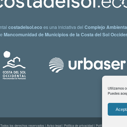
ntal
costadelsol.eco
es una iniciativa del
Complejo Ambiental
e
Mancomunidad de Municipios de la Costa del Sol Occiden
Utilizamos co
Puedes acept
Acept
 Todos los derechos reservados |
Aviso legal
|
Política de privacidad
|
Política de Cookies
| C