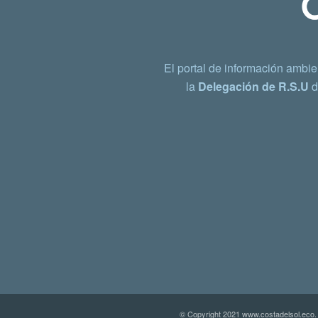
El portal de información ambie
la
Delegación de R.S.U
d
© Copyright 2021 www.costadelsol.eco.