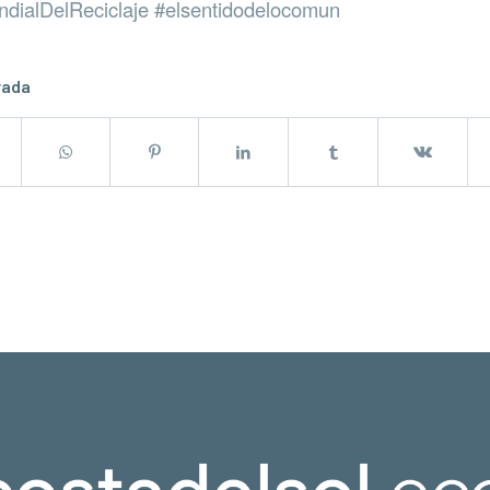
dialDelReciclaje #elsentidodelocomun
rada