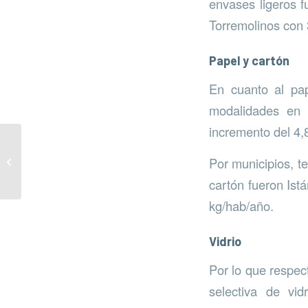
envases ligeros f
Torremolinos con 
Papel y cartón
En cuanto al pap
modalidades en 
incremento del 4,
Punto Limpio en el
Por municipios, t
Polígono Industrial de
Casares
cartón fueron Ist
kg/hab/año.
Vidrio
Por lo que respect
selectiva de vid