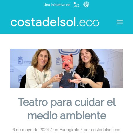
Teatro para cuidar el
medio ambiente
/
/
6 de mayo de 2024
en
Fuengirola
por
costadelsol.eco