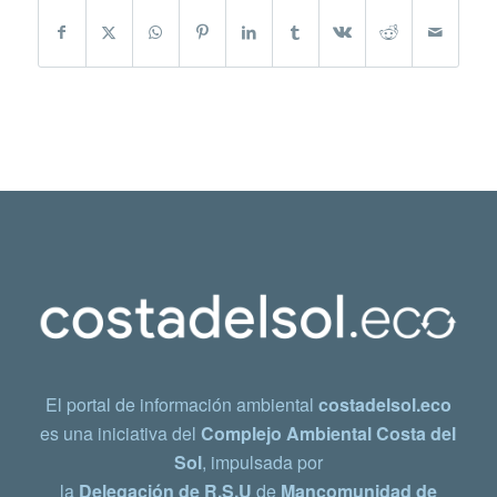
El portal de información ambiental
costadelsol.eco
es una iniciativa del
Complejo Ambiental Costa del
Sol
, impulsada por
la
Delegación de R.S.U
de
Mancomunidad de