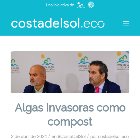
Algas invasoras como
compost
/
/
2 de abril de 2024
en
#CostaDelSol
por
costadelsol.eco