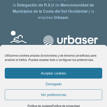
la
Delegación de R.S.U
de
Mancomunidad de
Municipios de la Costa del Sol Occidental
y la
empresa
Urbaser.
Utilizamos cookies propias (funcionales) y de terceros (analíticas) para
analizar el tráfico. Puedes aceptar todo o configurar tus preferencias.
Aceptar cookies
Denegado
© Copyright 2021 www.costadelsol.eco. Todos los derechos reservados |
Ver preferencias
Aviso legal
|
Política de privacidad
|
Política de Cookies
| Contacto:
Política de cookies
Política de privacidad
comunicacion@costadelsol.eco