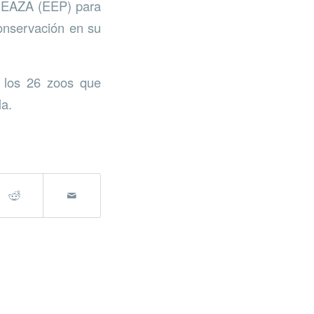
la EAZA (EEP) para
onservación en su
 los 26 zoos que
la.