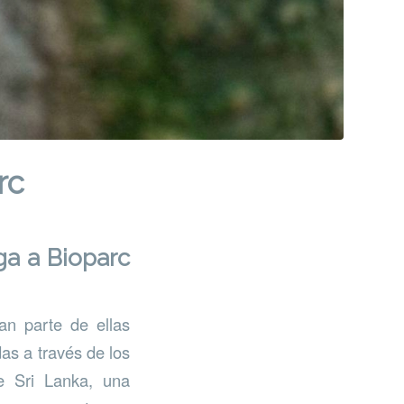
rc
ga a Bioparc
an parte de ellas
s a través de los
de Sri Lanka, una