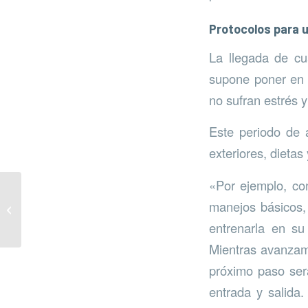
Protocolos para 
La llegada de cu
supone poner en 
no sufran estrés y
Este periodo de a
exteriores, dieta
«Por ejemplo, con
Aumenta la recogida de
manejos básicos, 
envases ligeros en
Istán
entrenarla en su
Mientras avanzamo
próximo paso ser
entrada y salida.