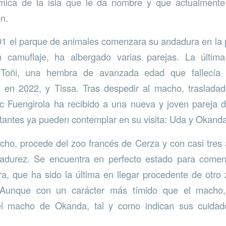
mica de la isla que le da nombre y que actualmente
ón.
1 el parque de animales comenzara su andadura en la p
n camuflaje, ha albergado varias parejas. La últim
 Toñi, una hembra de avanzada edad que fallecía
 en 2022, y Tissa. Tras despedir al macho, trasladad
rc Fuengirola ha recibido a una nueva y joven pareja 
itantes ya pueden contemplar en su visita: Uda y Okanda
ho, procede del zoo francés de Cerza y con casi tres
adurez. Se encuentra en perfecto estado para come
, que ha sido la última en llegar procedente de otro 
unque con un carácter más tímido que el macho,
el macho de Okanda, tal y como indican sus cuidad