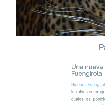
P
Una nueva p
Fuengirola
Bioparc Fuengiro
incluidas en pro
cuales es posibl