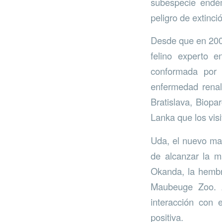
subespecie endé
peligro de extinci
Desde que en 200
felino experto e
conformada por
enfermedad renal
Bratislava, Biopa
Lanka que los vis
Uda, el nuevo mac
de alcanzar la m
Okanda, la hembra
Maubeuge Zoo. A
interacción con 
positiva.