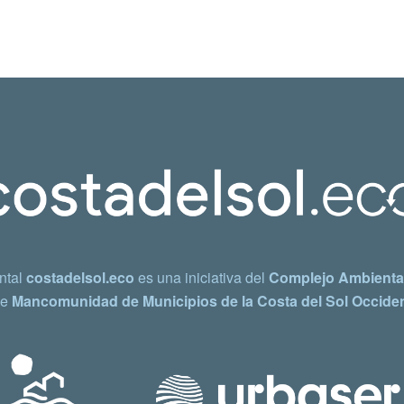
ntal
costadelsol.eco
es una iniciativa del
Complejo Ambiental
e
Mancomunidad de Municipios de la Costa del Sol Occiden