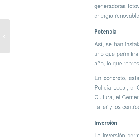
generadoras fotovo
energía renovable 
Potencia
Campaña de consumo
responsable de agua
Así, se han insta
uno que permitir
año, lo que repre
En concreto, esta
Policía Local, el
Cultura, el Cemen
Taller y los centr
Inversión
La inversión perm