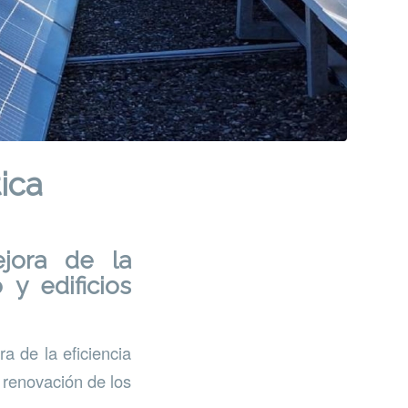
ica
ejora de la
 y edificios
a de la eficiencia
a renovación de los