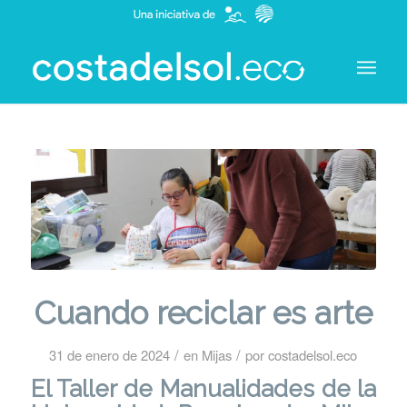
Cuando reciclar es arte
/
/
31 de enero de 2024
en
Mijas
por
costadelsol.eco
El Taller de Manualidades de la