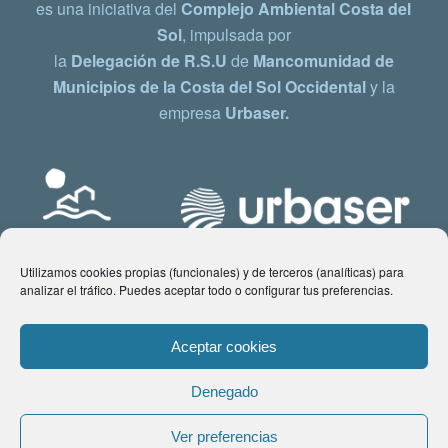
es una iniciativa del
Complejo Ambiental Costa del
Sol
, impulsada por
la
Delegación de R.S.U
de
Mancomunidad de
Municipios de la Costa del Sol Occidental
y la
empresa
Urbaser.
Utilizamos cookies propias (funcionales) y de terceros (analíticas) para
analizar el tráfico. Puedes aceptar todo o configurar tus preferencias.
Aceptar cookies
Denegado
© Copyright 2021 www.costadelsol.eco. Todos los derechos reservados |
Ver preferencias