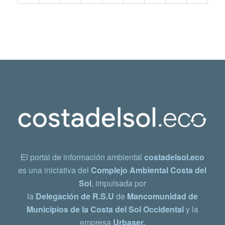
El portal de información ambiental
costadelsol.eco
es una iniciativa del
Complejo Ambiental Costa del
Sol
, impulsada por
la
Delegación de R.S.U
de
Mancomunidad de
Municipios de la Costa del Sol Occidental
y la
empresa
Urbaser.