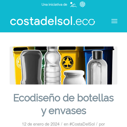
Ecodiseño de botellas
y envases
/
/
12 de enero de 2024
en
#CostaDelSol
por