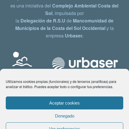
es una iniciativa del
Complejo Ambiental Costa del
Sol
, impulsada por
la
Delegación de R.S.U
de
Mancomunidad de
Municipios de la Costa del Sol Occidental
y la
empresa
Urbaser.
Utilizamos cookies propias (funcionales) y de terceros (analíticas) para
analizar el tráfico. Puedes aceptar todo o configurar tus preferencias.
Aceptar cookies
Denegado
© Copyright 2021 www.costadelsol.eco. Todos los derechos reservados |
Ver preferencias