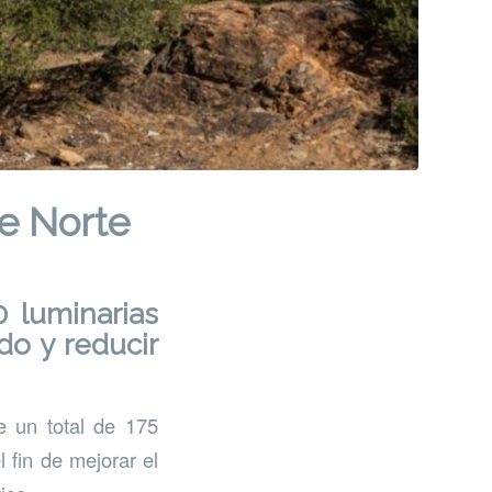
he Norte
 luminarias
do y reducir
 un total de 175
 fin de mejorar el