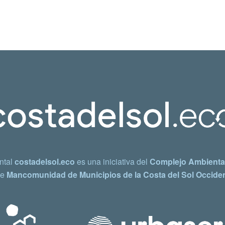
ntal
costadelsol.eco
es una iniciativa del
Complejo Ambiental
e
Mancomunidad de Municipios de la Costa del Sol Occiden