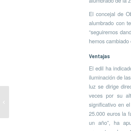
alumbrado de la z
El concejal de Ob
alumbrado con tec
“seguiremos dand
hemos cambiado e
Ventajas
El edil ha indica
iluminación de las
luz se dirige dir
veces por su al
Telegestión del
significativo en 
alumbrado
25.000 euros la 
un año”, ha apu