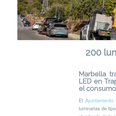
200 lum
Marbella t
LED en Trap
el consumo
El
Ayuntamiento
t
luminarias de tip