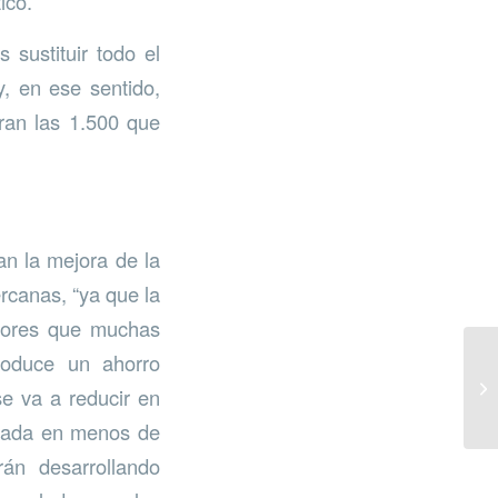
ico.
 sustituir todo el
y, en ese sentido,
ran las 1.500 que
an la mejora de la
ercanas, “ya que la
eriores que muchas
roduce un ahorro
se va a reducir en
izada en menos de
án desarrollando