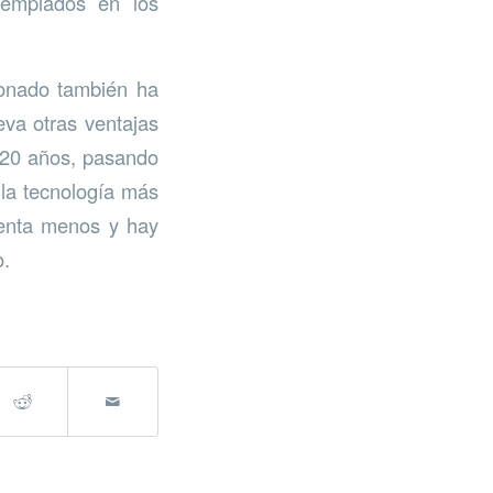
templados en los
donado también ha
eva otras ventajas
s 20 años, pasando
 la tecnología más
lienta menos y hay
o.